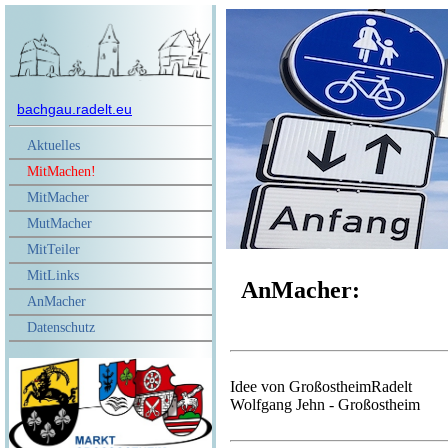
bachgau.radelt.eu
Aktuelles
MitMachen!
MitMacher
MutMacher
MitTeiler
MitLinks
AnMacher:
AnMacher
Datenschutz
Idee von GroßostheimRadelt
Wolfgang Jehn - Großostheim