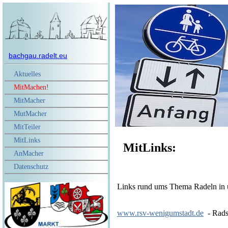
bachgau.radelt.eu
Aktuelles
MitMachen!
MitMacher
MutMacher
MitTeiler
MitLinks
MitLinks:
AnMacher
Datenschutz
Links rund ums Thema Radeln in
www.rsv-wenigumstadt.de
- Rads