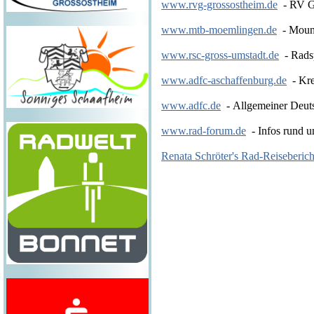
www.rvg-grossostheim.de
- RV G
www.mtb-moemlingen.de
- Mount
www.rsc-gross-umstadt.de
- Rads
www.adfc-aschaffenburg.de
- Kre
www.adfc.de
- Allgemeiner Deuts
www.rad-forum.de
- Infos rund 
Renata Schröter's Rad-Reiseberich